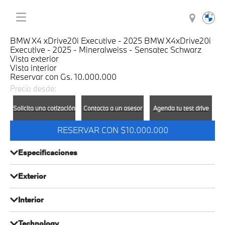
BMW X4 xDrive20i Executive - 2025 BMW X4xDrive20i
Executive - 2025 - Mineralweiss - Sensatec Schwarz
Vista exterior
Vista interior
Reservar con
Gs.
10
.
000
.
000
Precio desde:
Solicita una cotización
Contacta a un asesor
Agenda tu test drive
RESERVAR CON $10.000.000
Especificaciones
Exterior
Model
Motorization
Year
Gasolina
2025
Interior
Dimensions
Equipamento
And
Exterior
Consumer
HP
Weight
Close electric
Fusible
Power in kW (CV):
Technology